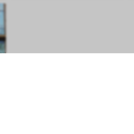
Handige links
S