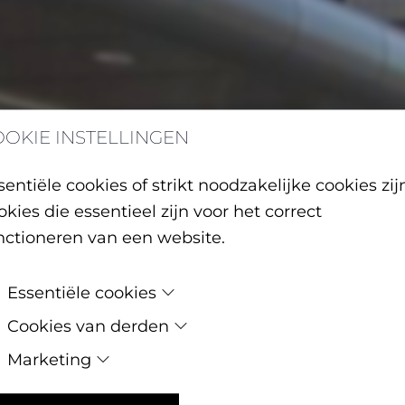
OOKIE INSTELLINGEN
sentiële cookies of strikt noodzakelijke cookies zij
okies die essentieel zijn voor het correct
nctioneren van een website.
Essentiële cookies
Cookies van derden
We gebruiken cookies om je de beste ervaring op onz
website te geven.
Marketing
Cookies van derden zijn cookies die worden ingesteld
door software van derden om functies zoals Google M
Met onze marketing cookies houden we bij welke
Essentiële cookies worden automatisch op je compute