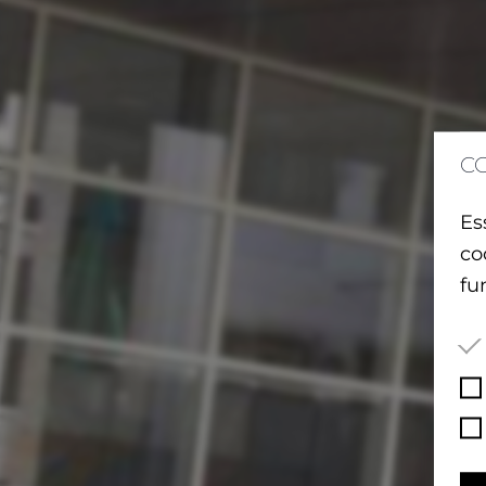
C
Es
co
fu