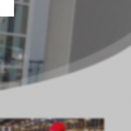
,
en.
 en
eid
.